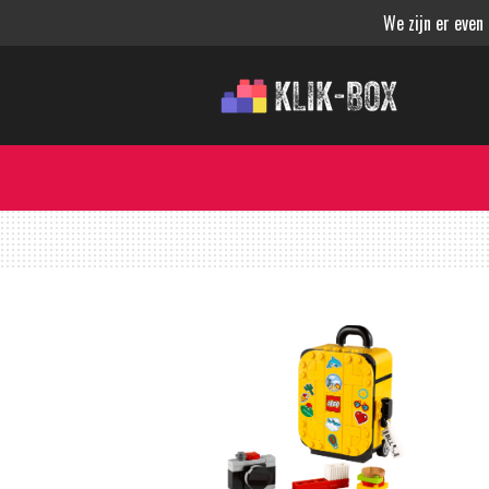
We zijn er even
Ga
direct
naar
de
hoofdinhoud