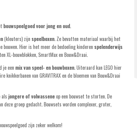
et
bouwspeelgoed voor jong en oud
.
en
(kleuters) zijn
speelboxen
. Ze bevatten materiaal waarbij het
te bouwen. Hier is het meer de bedoeling kinderen
spelenderwijs
itten XL-bouwblokken, SmartMax en Bouw&Draai.
d je een
mix van speel- en bouwboxen
. Uiteraard kan LEGO hier
laire knikkerbanen van GRAVITRAX en de bloemen van Bouw&Draai
e als
jongere of volwassene
op een bouwset te storten. De
an deze groep gedacht. Bouwsets worden complexer, groter,
 bouwspeelgoed zijn zeker welkom!