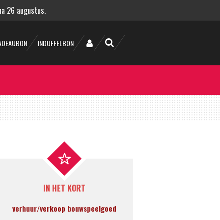
 na 26 augustus.
ADEAUBON
INDUFFELBON
IN HET KORT
verhuur/verkoop bouwspeelgoed