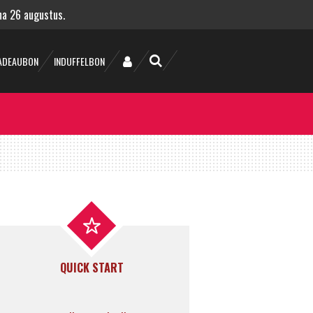
 na 26 augustus.
ADEAUBON
INDUFFELBON
QUICK START