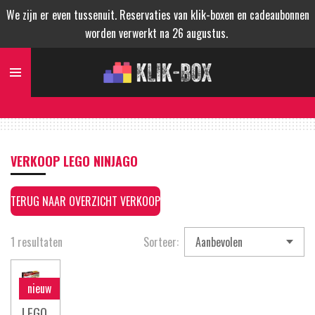
We zijn er even tussenuit. Reservaties van klik-boxen en cadeaubonnen
Ga
worden verwerkt na 26 augustus.
direct
naar
de
hoofdinhoud
VERKOOP LEGO NINJAGO
TERUG NAAR OVERZICHT VERKOOP
1 resultaten
Sorteer:
nieuw
LEGO