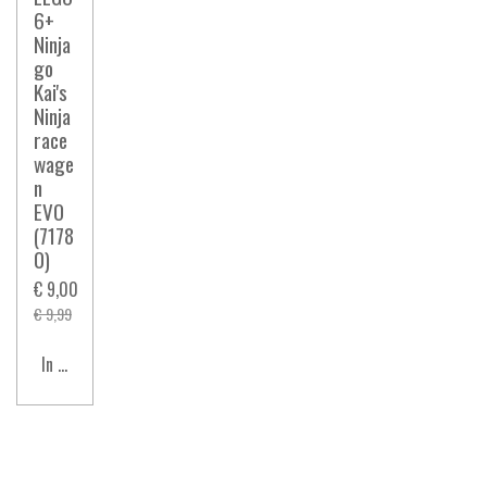
6+
Ninja
go
Kai's
Ninja
race
wage
n
EVO
(7178
0)
€ 9,00
€ 9,99
In winkelwagen