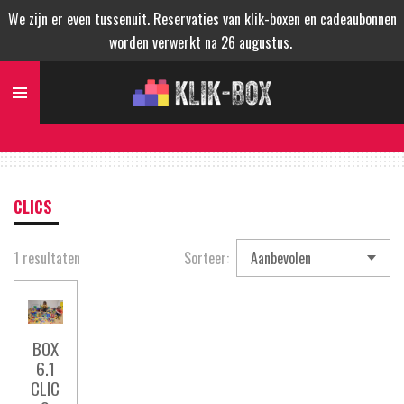
We zijn er even tussenuit. Reservaties van klik-boxen en cadeaubonnen
Ga
worden verwerkt na 26 augustus.
direct
naar
de
hoofdinhoud
CLICS
1 resultaten
Sorteer:
BOX
6.1
CLIC