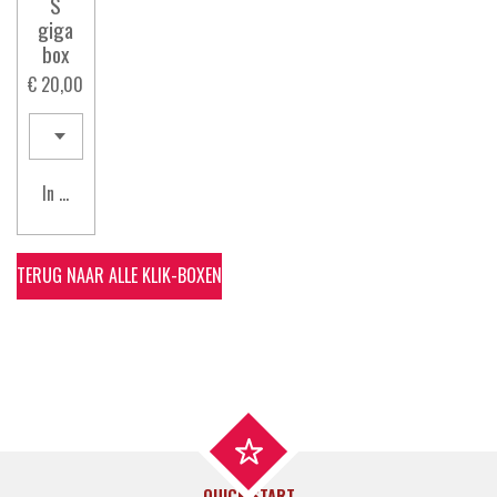
S
giga
box
€ 20,00
In winkelwagen
TERUG NAAR ALLE KLIK-BOXEN
QUICK START