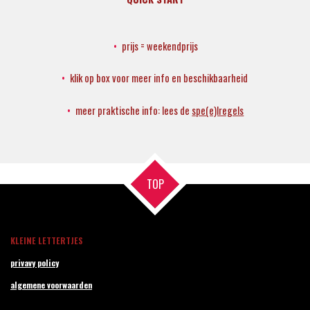
prijs = weekendprijs
klik op box voor meer info en beschikbaarheid
meer praktische info: lees de
spe(e)lregels
TOP
KLEINE LETTERTJES
privavy policy
algemene voorwaarden