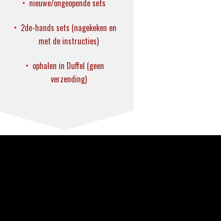
nieuwe/ongeopende sets
2de-hands sets
(nagekeken en
met de instructies)
ophalen in Duffel (geen
verzending)