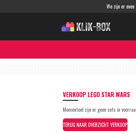
We zijn er even
Ga
direct
naar
de
hoofdinhoud
VERKOOP LEGO STAR WARS
Momenteel zijn er geen sets in voorraa
TERUG NAAR OVERZICHT VERKOOP