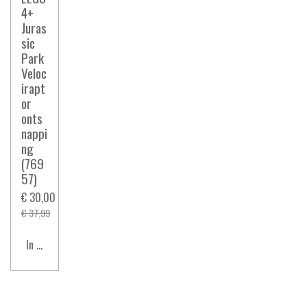
4+
Juras
sic
Park
Veloc
irapt
or
onts
nappi
ng
(769
57)
€ 30,00
€ 37,99
In winkelwagen