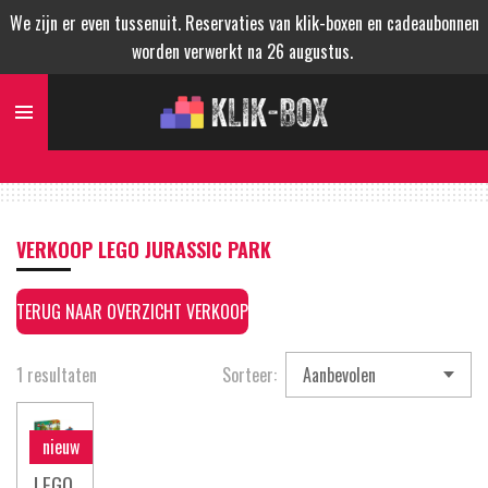
We zijn er even tussenuit. Reservaties van klik-boxen en cadeaubonnen
Ga
worden verwerkt na 26 augustus.
direct
naar
de
hoofdinhoud
VERKOOP LEGO JURASSIC PARK
TERUG NAAR OVERZICHT VERKOOP
1 resultaten
Sorteer:
nieuw
LEGO