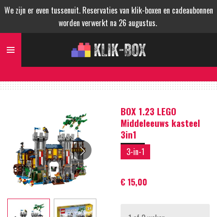
We zijn er even tussenuit. Reservaties van klik-boxen en cadeaubonnen
Ga
worden verwerkt na 26 augustus.
direct
naar
de
hoofdinhoud
BOX 1.23 LEGO
Middeleeuws kasteel
3in1
3-in-1
€ 15,00