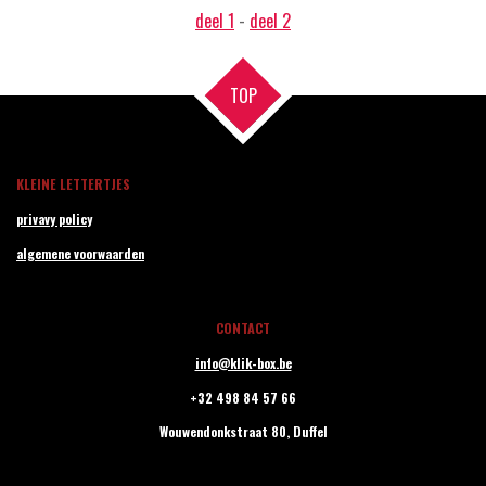
deel 1
-
deel 2
TOP
KLEINE LETTERTJES
privavy policy
algemene voorwaarden
CONTACT
info@klik-box.be
+32 498 84 57 66
Wouwendonkstraat 80,
Duffel