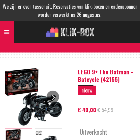
We zijn er even tussenuit. Reservaties van klik-boxen en cadeaubonnen
Ga
worden verwerkt na 26 augustus.
direct
naar
de
hoofdinhoud
LEGO 9+ The Batman -
Batcycle (42155)
nieuw
€ 40,00
€ 54,99
Uitverkocht