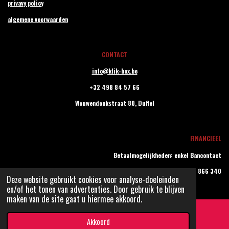
privavy policy
algemene voorwaarden
CONTACT
info@klik-box.be
+32 498 84 57 66
Wouwendonkstraat 80,
Duffel
FINANCIEEL
Betaalmogelijkheden: enkel Bancontact
BTW BE0779 866 340
Deze website gebruikt cookies voor analyse-doeleinden
© 2022 - 2026 klik-box
en/of het tonen van advertenties. Door gebruik te blijven
maken van de site gaat u hiermee akkoord.
Akkoord
E-mailadres
Facebook