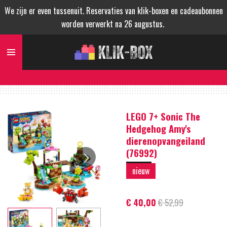
We zijn er even tussenuit. Reservaties van klik-boxen en cadeaubonnen
Ga
worden verwerkt na 26 augustus.
direct
naar
de
hoofdinhoud
LEGO 7+ Sonic The
Hedgehog Amy's
dierenopvangeiland
(76992)
nieuw
€ 40,00
€ 52,99