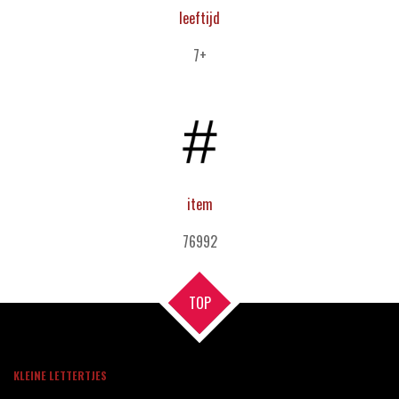
leeftijd
7+
item
76992
TOP
KLEINE LETTERTJES