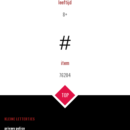
leeftijd
8+
item
76284
TOP
KLEINE LETTERTJES
privavy policy