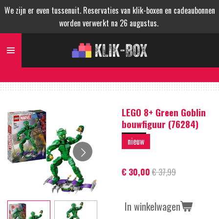
We zijn er even tussenuit. Reservaties van klik-boxen en cadeaubonnen
Ga
worden verwerkt na 26 augustus.
direct
naar
de
hoofdinhoud
LEGO 8+ Green Goblin
bouwfiguur (76284)
nieuw
€ 30,00
€ 37,99
In winkelwagen