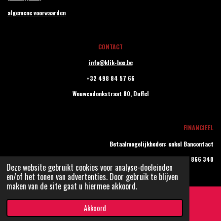
algemene voorwaarden
CONTACT
info@klik-box.be
+32 498 84 57 66
Wouwendonkstraat 80,
Duffel
FINANCIEEL
Betaalmogelijkheden: enkel Bancontact
BTW BE0779 866 340
Deze website gebruikt cookies voor analyse-doeleinden
© 2022 - 2026 klik-box
en/of het tonen van advertenties. Door gebruik te blijven
maken van de site gaat u hiermee akkoord.
Akkoord
E-mailadres
Facebook