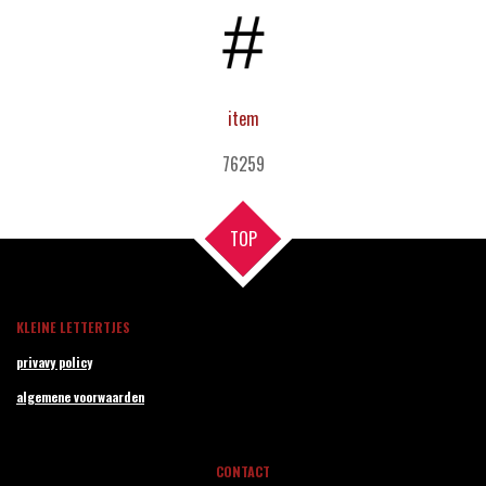
item
76259
TOP
KLEINE LETTERTJES
privavy policy
algemene voorwaarden
CONTACT