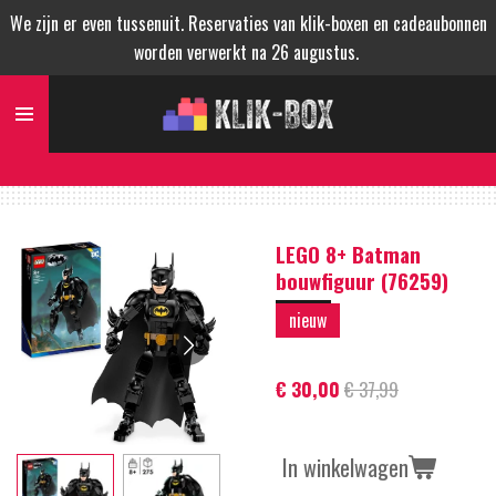
We zijn er even tussenuit. Reservaties van klik-boxen en cadeaubonnen
Ga
worden verwerkt na 26 augustus.
direct
naar
de
hoofdinhoud
LEGO 8+ Batman
bouwfiguur (76259)
nieuw
€ 30,00
€ 37,99
In winkelwagen