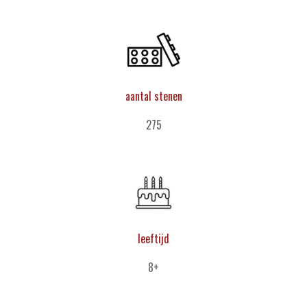
aantal stenen
275
leeftijd
8+