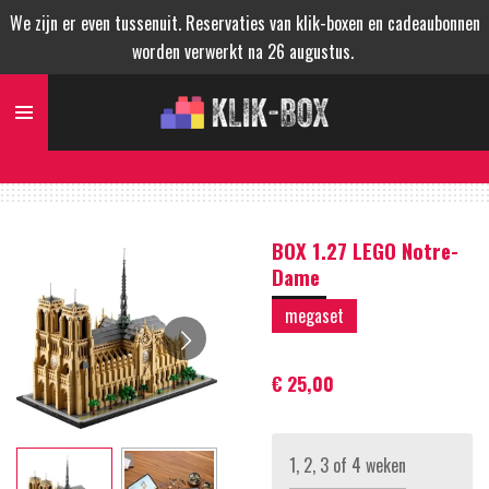
We zijn er even tussenuit. Reservaties van klik-boxen en cadeaubonnen
Ga
worden verwerkt na 26 augustus.
direct
naar
de
hoofdinhoud
BOX 1.27 LEGO Notre-
Dame
megaset
€ 25,00
1, 2, 3 of 4 weken