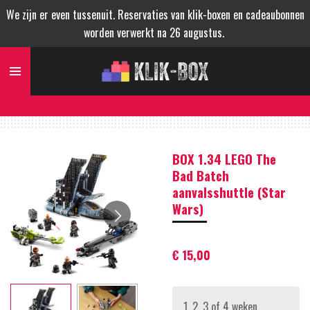
We zijn er even tussenuit. Reservaties van klik-boxen en cadeaubonnen
Ga
worden verwerkt na 26 augustus.
direct
naar
de
hoofdinhoud
BOX 1.34 LEGO The
Bad Batch
aanvalsshuttle (Star
Wars)
€ 15,00
1, 2, 3 of 4 weken