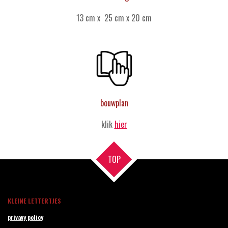
13 cm x 25 cm x 20 cm
bouwplan
klik
hier
TOP
KLEINE LETTERTJES
privavy policy