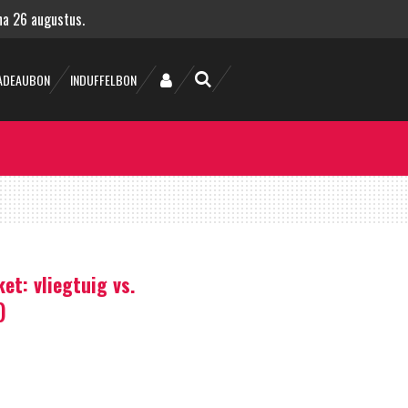
 na 26 augustus.
ADEAUBON
INDUFFELBON
t: vliegtuig vs.
)