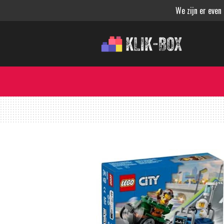
We zijn er even
Ga
direct
naar
de
hoofdinhoud