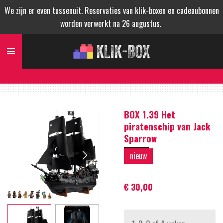
We zijn er even tussenuit. Reservaties van klik-boxen en cadeaubonnen
Ga
worden verwerkt na 26 augustus.
direct
naar
de
hoofdinhoud
BOX 1.39 Het
piratenschip van Jack
Sparrow
nieuw
€ 30,00