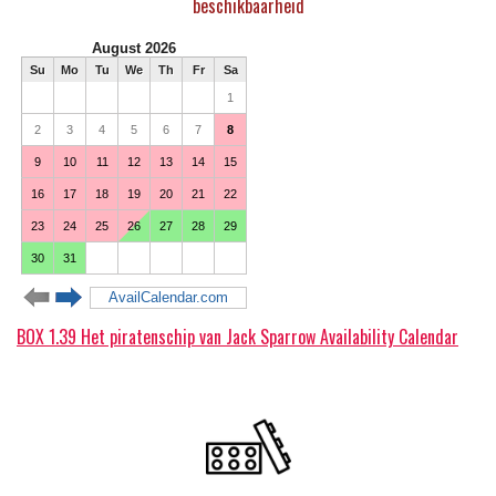
beschikbaarheid
BOX 1.39 Het piratenschip van Jack Sparrow Availability Calendar