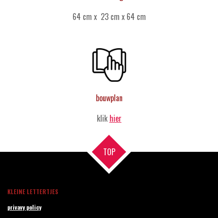
64 cm x 23 cm x 64 cm
bouwplan
klik
hier
TOP
KLEINE LETTERTJES
privavy policy