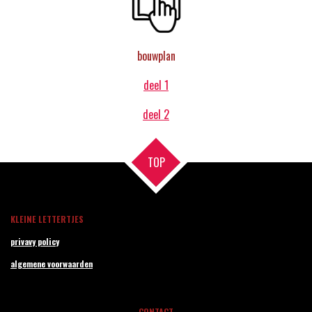
bouwplan
deel 1
deel 2
TOP
KLEINE LETTERTJES
privavy policy
algemene voorwaarden
CONTACT