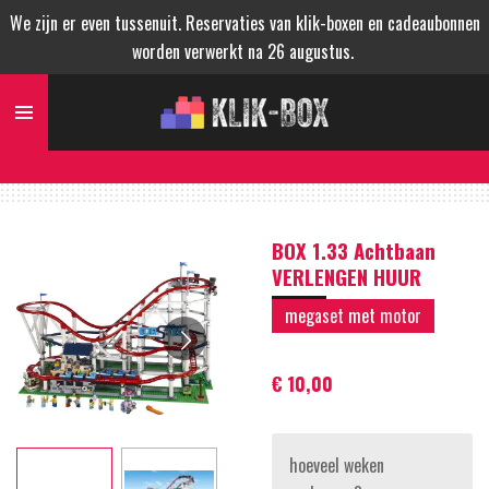
We zijn er even tussenuit. Reservaties van klik-boxen en cadeaubonnen
Ga
worden verwerkt na 26 augustus.
direct
naar
de
hoofdinhoud
BOX 1.33 Achtbaan
VERLENGEN HUUR
megaset met motor
€ 10,00
hoeveel weken