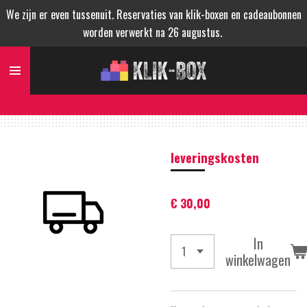
We zijn er even tussenuit. Reservaties van klik-boxen en cadeaubonnen
Ga
worden verwerkt na 26 augustus.
direct
naar
de
hoofdinhoud
leveringskosten
€ 30,00
In
winkelwagen