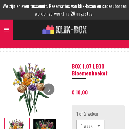
We zijn er even tussenuit. Reservaties van klik-boxen en cadeaubonnen
Ga
worden verwerkt na 26 augustus.
direct
naar
de
hoofdinhoud
BOX 1.07 LEGO
Bloemenboeket
€ 10,00
1 of 2 weken