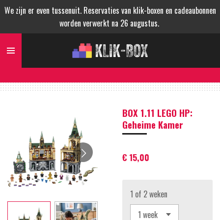
We zijn er even tussenuit. Reservaties van klik-boxen en cadeaubonnen
Ga
worden verwerkt na 26 augustus.
direct
naar
de
hoofdinhoud
BOX 1.11 LEGO HP:
Geheime Kamer
€ 15,00
1 of 2 weken