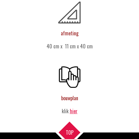
afmeting
40 cm x 11 cm x 40 cm
bouwplan
klik
hier
TOP