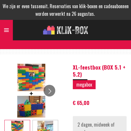
We zijn er even tussenuit. Reservaties van klik-boxen en cadeaubonnen
Ga
worden verwerkt na 26 augustus.
direct
naar
de
hoofdinhoud
XL-feestbox (BOX 5.1 +
5.2)
megabox
€ 65,00
2 dagen, midweek of