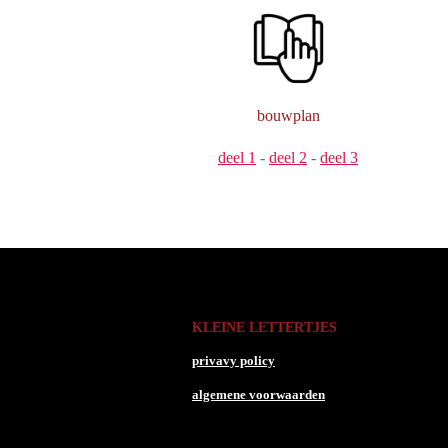
bouwplan
deel 1
-
deel 2
-
deel 3
KLEINE LETTERTJES
privavy policy
algemene voorwaarden