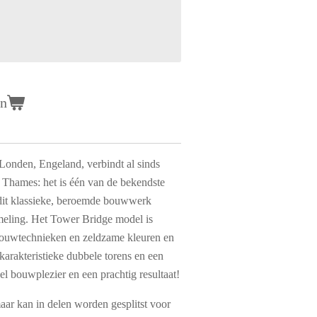
en
onden, Engeland, verbindt al sinds
e Thames: het is één van de bekendste
 dit klassieke, beroemde bouwwerk
eling. Het Tower Bridge model is
ouwtechnieken en zeldzame kleuren en
arakteristieke dubbele torens en een
el bouwplezier en een prachtig resultaat!
maar kan in delen worden gesplitst voor