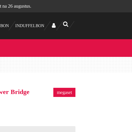
t na 26 augustus.
UBON
INDUFFELBON
er Bridge
megaset