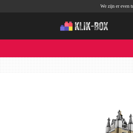
We zijn er even 
Ga
direct
naar
de
hoofdinhoud