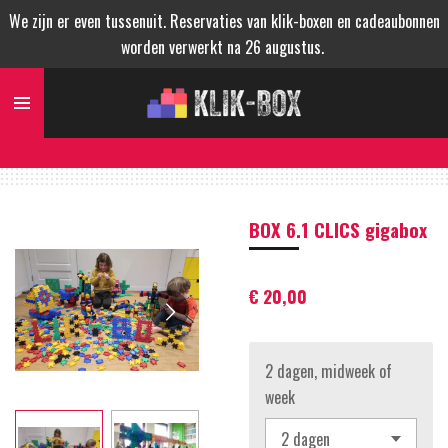
We zijn er even tussenuit. Reservaties van klik-boxen en cadeaubonnen
Ga
worden verwerkt na 26 augustus.
direct
naar
de
hoofdinhoud
BOX 6.1 CLICS gigabox
€ 20,00
2 dagen, midweek of
week