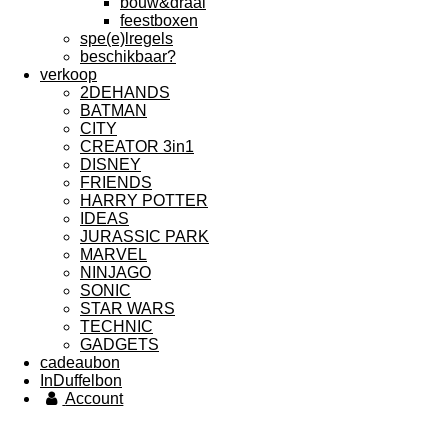
bouw&draai
feestboxen
spe(e)lregels
beschikbaar?
verkoop
2DEHANDS
BATMAN
CITY
CREATOR 3in1
DISNEY
FRIENDS
HARRY POTTER
IDEAS
JURASSIC PARK
MARVEL
NINJAGO
SONIC
STAR WARS
TECHNIC
GADGETS
cadeaubon
InDuffelbon
Account