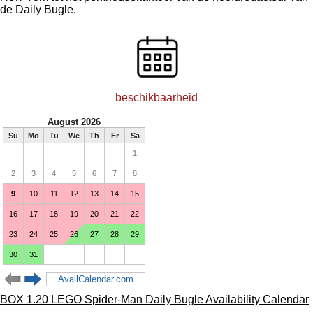
l
r
de Daily Bugle.
e
f
c
u
a
l
p
l
beschikbaarheid
t
s
i
c
o
r
n
e
s
e
n
BOX 1.20 LEGO Spider-Man Daily Bugle Availability Calendar