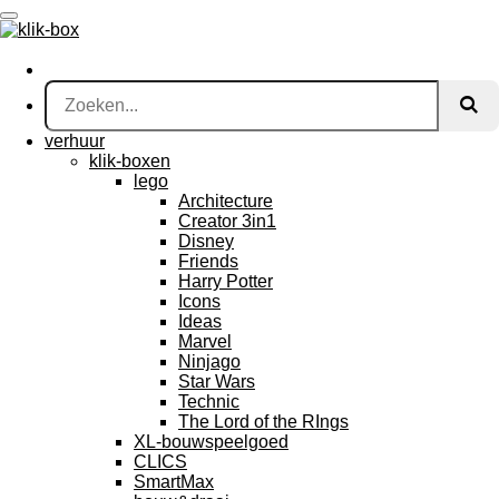
Ga
direct
naar
de
hoofdinhoud
verhuur
klik-boxen
lego
Architecture
Creator 3in1
Disney
Friends
Harry Potter
Icons
Ideas
Marvel
Ninjago
Star Wars
Technic
The Lord of the RIngs
XL-bouwspeelgoed
CLICS
SmartMax