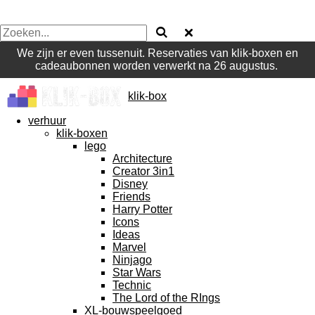
We zijn er even tussenuit. Reservaties van klik-boxen en
cadeaubonnen worden verwerkt na 26 augustus.
klik-box
verhuur
klik-boxen
lego
Architecture
Creator 3in1
Disney
Friends
Harry Potter
Icons
Ideas
Marvel
Ninjago
Star Wars
Technic
The Lord of the RIngs
XL-bouwspeelgoed