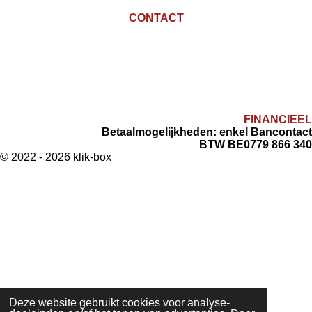
CONTACT
info@klik-box.be
+32 498 84 57 66
Wouwendonkstraat 80,
Duffel
FINANCIEEL
Betaalmogelijkheden: enkel Bancontact
BTW BE0779 866 340
© 2022 - 2026 klik-box
Deze website gebruikt cookies voor analyse-