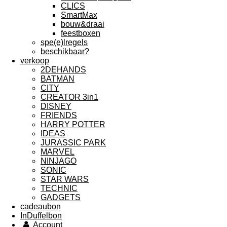
CLICS
SmartMax
bouw&draai
feestboxen
spe(e)lregels
beschikbaar?
verkoop
2DEHANDS
BATMAN
CITY
CREATOR 3in1
DISNEY
FRIENDS
HARRY POTTER
IDEAS
JURASSIC PARK
MARVEL
NINJAGO
SONIC
STAR WARS
TECHNIC
GADGETS
cadeaubon
InDuffelbon
Account